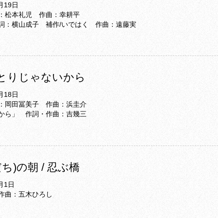
月19日
：松本礼児 作曲：幸耕平
詞：横山成子 補作/いではく 作曲：遠藤実
 ひとりじゃないから
月18日
：岡田冨美子 作曲：浜圭介
から」 作詞・作曲：吉幾三
ち)の朝 / 忍ぶ橋
月1日
作曲：五木ひろし