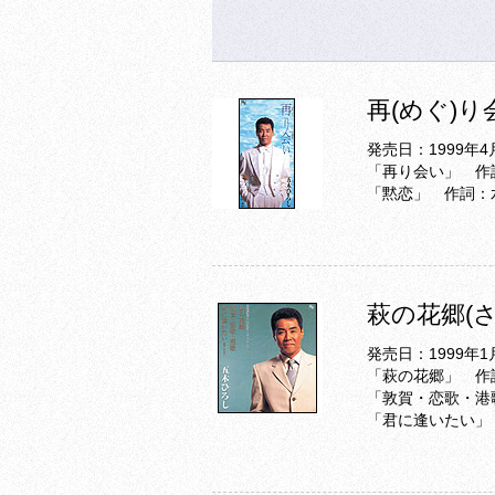
再(めぐ)り
発売日：1999年4
「再り会い」 作
「黙恋」 作詞：
萩の花郷(さ
発売日：1999年1
「萩の花郷」 作
「敦賀・恋歌・港
「君に逢いたい」