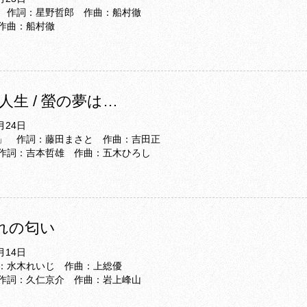
 作詞：星野哲郎 作曲：船村徹
作曲：船村徹
生 / 螢の夢は…
月24日
」 作詞：藤田まさと 作曲：吉田正
作詞：吉本哲雄 作曲：五木ひろし
別れの匂い
月14日
：水木れいじ 作曲：上総優
作詞：久仁京介 作曲：岩上峰山