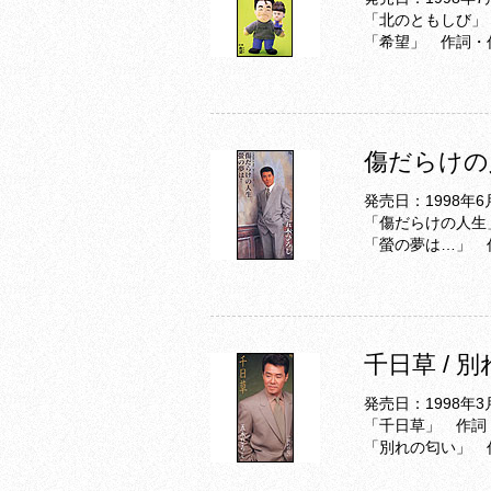
「北のともしび」
「希望」 作詞・
傷だらけの人
発売日：1998年6
「傷だらけの人生
「螢の夢は…」 
千日草 / 
発売日：1998年3
「千日草」 作詞
「別れの匂い」 