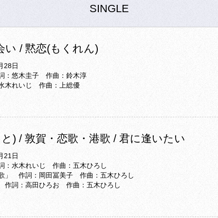
SINGLE
会い / 黙恋(もくれん)
月28日
詞：悠木圭子 作曲：鈴木淳
水木れいじ 作曲：上総優
と) / 敦賀・恋歌・港歌 / 君に逢いたい
月21日
詞：水木れいじ 作曲：五木ひろし
歌」 作詞：岡田冨美子 作曲：五木ひろし
 作詞：高田ひろお 作曲：五木ひろし