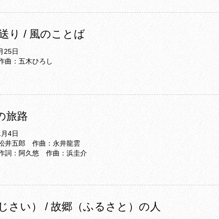
り / 風のことば
月25日
作曲：五木ひろし
遠の旅路
1月4日
松井五郎 作曲：永井龍雲
作詞：阿久悠 作曲：浜圭介
じさい） / 故郷（ふるさと）の人