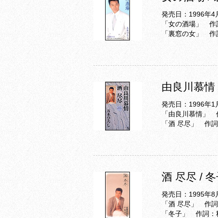
発売日：1996年4
「女の酒場」 作
「裏窓の女」 作
由良川慕情 
発売日：1996年1
「由良川慕情」 
「酒 尽尽」 作
酒 尽尽 / 
発売日：1995年8
「酒 尽尽」 作
「冬子」 作詞：