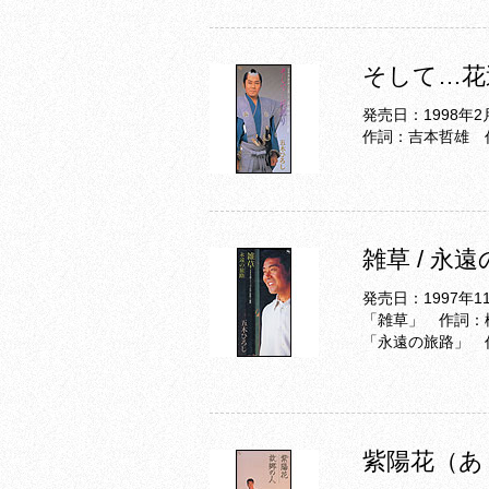
そして…花送
発売日：1998年2
作詞：吉本哲雄 
雑草 / 永
発売日：1997年1
「雑草」 作詞：
「永遠の旅路」 
紫陽花（あ