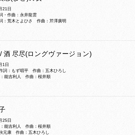
月21日
詞・作曲：永井龍雲
詞：荒木とよひさ 作曲：芹澤廣明
/ 酒 尽尽(ロングヴァージョン)
月1日
作詞：もず唱平 作曲：五木ひろし
詞：能吉利人 作曲：桜井順
冬子
月25日
詞：能吉利人 作曲：桜井順
秋元康 作曲：五木ひろし