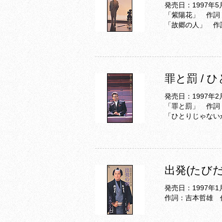
発売日：1997年5
「紫陽花」 作詞
「故郷の人」 作
罪と罰 /
発売日：1997年2
「罪と罰」 作詞
「ひとりじゃない
出発(たびだ
発売日：1997年1
作詞：吉本哲雄 