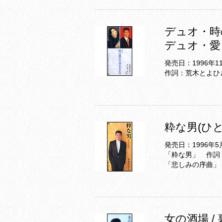
デュオ・時
デュオ・愛
発売日：1996年1
作詞：荒木とよひ
粋な男(ひと
発売日：1996年5
「粋な男」 作詞
「悲しみの序曲」
女の酒場 /