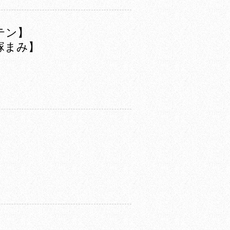
テン】
塚まみ】