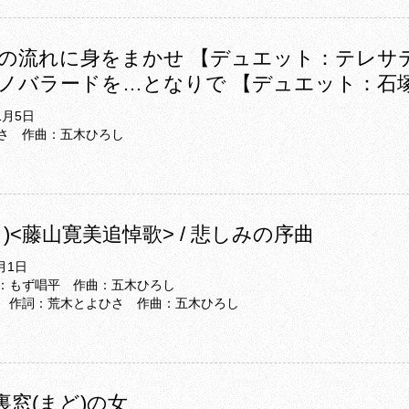
の流れに身をまかせ 【デュエット：テレサ
ノバラードを…となりで 【デュエット：石
1月5日
さ 作曲：五木ひろし
)<藤山寛美追悼歌> / 悲しみの序曲
月1日
：もず唱平 作曲：五木ひろし
 作詞：荒木とよひさ 作曲：五木ひろし
 裏窓(まど)の女