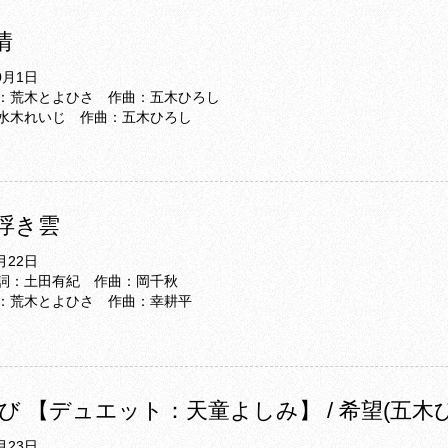
情
0月1日
：荒木とよひさ 作曲：五木ひろし
水木れいじ 作曲：五木ひろし
 浮き雲
月22日
詞：土田有紀 作曲：岡千秋
：荒木とよひさ 作曲：幸耕平
び 【デュエット：天童よしみ】 / 希望(五木
月23日