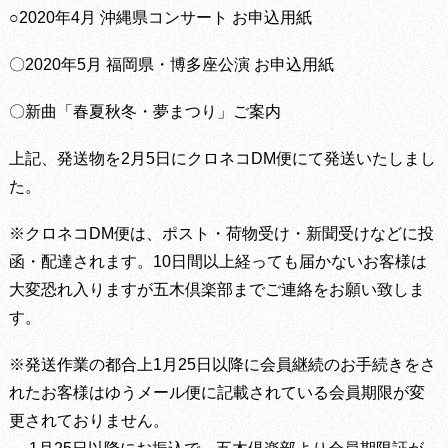
○
2020
年
4
月
沖縄県コンサート
お申込用紙
〇
2020
年
5
月
福岡県・博多座公演
お申込用紙
〇新曲「春夏秋冬・夢まつり」ご案内
上記、発送物を
2
月
5
日にクロネコ
DM
便にて発送いたしまし
た。
※
クロネコ
DM
便は、ポスト・荷物受け・新聞受けなどに投
函・配達されます。
10
日間以上経っても届かないお客様は
大変恐れ入りますが五木倶楽部までご連絡をお願い致しま
す。
※
発送作業の都合上
1
月
25
日以降に会員継続のお手続きをさ
れたお客様はゆうメール便に記載されている会員期限が変
更されておりません。