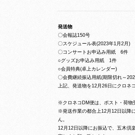
発送物
〇会報誌150号
〇スケジュール表(2023年1月2月)
〇コンサートお申込み用紙 6件
○グッズお申込み用紙 1件
○会員特典(卓上カレンダー)
〇会費継続振込用紙(期限切れ～202
上記、発送物を12月26日にクロネ
※クロネコDM便は、ポスト・荷物
※発送作業の都合上12月12日以
ん。
12月12日以降にお振込で、五木