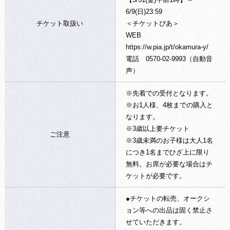
6/9(日)23:59
チケット取扱い
＜チケットぴあ＞
WEB
https://w.pia.jp/t/okamura-y/
電話 0570-02-9993（自動音
声）
※先着での受付となります。
※お1人様、4枚までの購入と
なります。
※3歳以上要チケット
ご注意
※3歳未満のお子様は大人1名
につき1名までひざ上に限り
無料。お席が必要な場合はチ
ケットが必要です。
●チケットの転売、オークシ
ョン等への出品は固く禁止さ
せていただきます。