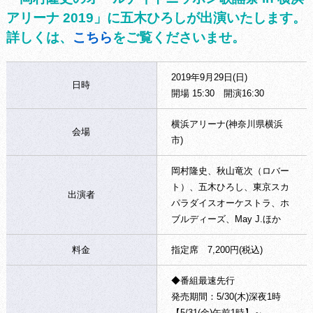
アリーナ 2019」に五木ひろしが出演いたします。
詳しくは、
こちら
をご覧くださいませ。
2019年9月29日(日)
日時
開場 15:30 開演16:30
横浜アリーナ(神奈川県横浜
会場
市)
岡村隆史、秋山竜次（ロバー
ト）、五木ひろし、東京スカ
出演者
パラダイスオーケストラ、ホ
ブルディーズ、May J.ほか
料金
指定席 7,200円(税込)
◆番組最速先行
発売期間：5/30(木)深夜1時
【5/31(金)午前1時】～