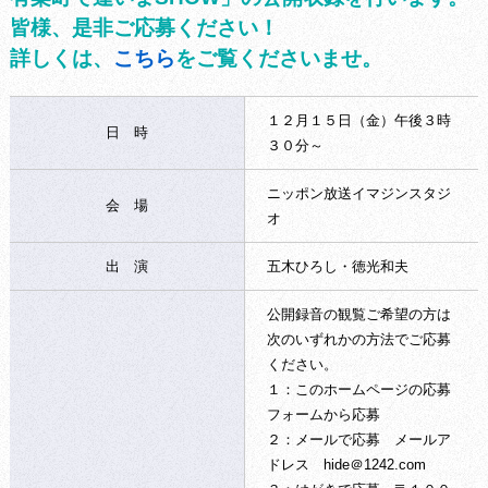
皆様、是非ご応募ください！
詳しくは、
こちら
をご覧くださいませ。
１２月１５日（金）午後３時
日 時
３０分～
ニッポン放送イマジンスタジ
会 場
オ
出 演
五木ひろし・徳光和夫
公開録音の観覧ご希望の方は
次のいずれかの方法でご応募
ください。
１：このホームページの応募
フォームから応募
２：メールで応募 メールア
ドレス hide＠1242.com