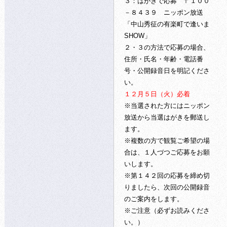
３：はがきで応募 〒１００
－８４３９ ニッポン放送
「中山秀征の有楽町で逢いま
SHOW」
２・３の方法で応募の場合、
住所・氏名・年齢・電話番
号・公開録音日を明記くださ
い。
１２月５日（火）必着
※当選された方にはニッポン
放送から当選はがきを郵送し
ます。
※複数の方で観覧ご希望の場
合は、１人づつご応募をお願
いします。
※第１４２回の応募を締め切
りましたら、次回の公開録音
のご案内をします。
※ご注意（必ずお読みくださ
い。）